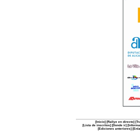
....................................................................
[
Inicio
] [
Rallye en directo
] [
Tr
[
Lista de inscritos
] [
Donde ir
] [
Informa
[
Ediciones anteriores
] [
Enl