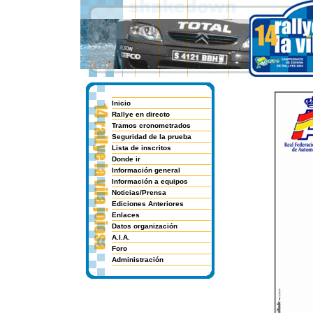
Inicio
Rallye en directo
Tramos cronometrados
Seguridad de la prueba
Lista de inscritos
Donde ir
Información general
Información a equipos
Noticias/Prensa
Ediciones Anteriores
Enlaces
Datos organización
A.I.A.
Foro
Administración