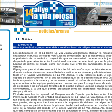
Noticias
[25/3/2004]
os
Pilotos y vehículos preparan el debut en el Nacional de rallyes durante el shak
ba
Los participantes en el 14 Rallye La Vila Joiosa-Mediterráneo afinarán la mecáni
shakedown o prueba de test de vehículos de competición, que se desarrollará desde
el preámbulo de la auténtica competición que se desarrollará durante toda la jo
despertado gran atención entre los aficionados a este deporte, tanto por ser la p
España de rallyes de asfalto, como por el alto nivel entre los participantes, lo qu
s
victoria.
El programa para el shakedown se inicia a las 10 de la mañana y concluirá alrededor
durante mañana viernes se desarrollarán las verificaciones técnicas y administrativas. 
tarde en el Casino Mediterráneo de La Vila Joiosa, (N-332, kilómetro 141). El 
especie de entrenamiento, en el que los equipos que así lo desean realizan una úl
las horas previas a la carrera y por un tramo, cerrado al tráfico, de similares caracterí
que se refiere a los equipos participantes, puesto que para los seguidores de este
de presenciar a los principales favoritos de la prueba durante un largo espacio de t
cronometrado, a la vez que permite presenciar como las asistencias mecánicas a
tiempo y eficacia.
El shakedown fue incorporado al Campeonato de España por la Asociación Inte
Provincia de Alicante (AIA), entidad organizadora del 14 Rallye La Vila Joiosa, en la
tan buena por parte de aficionados y equipos participantes, que no sólo se ha m
esta prueba, sino que se han incorporado a la programación del resto de rallyes del 
Señalar, que los participantes en la primera cita del nacional pondrán en marcha lo
siete de la mañana del sábado, en el paseo Marítimo de La Vila Joiosa. Allí, com
que está compuesto por siete tramos que se convierten en once, al darse dos pasada