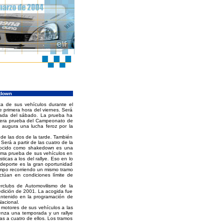
edown
ca de sus vehículos durante el
 primera hora del viernes. Será
rnada del sábado. La prueba ha
rimera prueba del Campeonato de
e augura una lucha feroz por la
 de las dos de la tarde. También
Será a partir de las cuatro de la
conocido como shakedown es una
tima prueba de sus vehículos en
sticas a los del rallye. Eso en lo
 deporte es la gran oportunidad
iempo recorriendo un mismo tramo
ctúan en condiciones límite de
rclubs de Automovilismo de la
 edición de 2001. La acogida fue
antenido en la programación de
Nacional.
s motores de sus vehículos a las
ienza una temporada y un rallye
s a cuatro de ellos. Los tramos