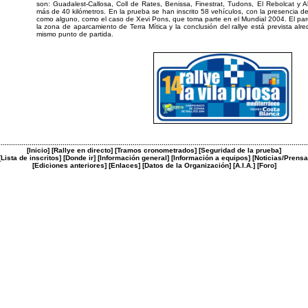
son: Guadalest-Callosa, Coll de Rates, Benissa, Finestrat, Tudons, El Rebolcat y Al
más de 40 kilómetros. En la prueba se han inscrito 58 vehículos, con la presencia de 
como alguno, como el caso de Xevi Pons, que toma parte en el Mundial 2004. El par
la zona de aparcamiento de Terra Mítica y la conclusión del rallye está prevista alr
mismo punto de partida.
......................................................................................................................................................
[
Inicio
] [
Rallye en directo
] [
Tramos cronometrados
] [
Seguridad de la prueba
]
[
Lista de inscritos
] [
Donde ir
] [
Información general
] [
Información a equipos
] [
Noticias/Prensa
[
Ediciones anteriores
] [
Enlaces
] [
Datos de la Organización
] [
A.I.A.
] [
Foro
]