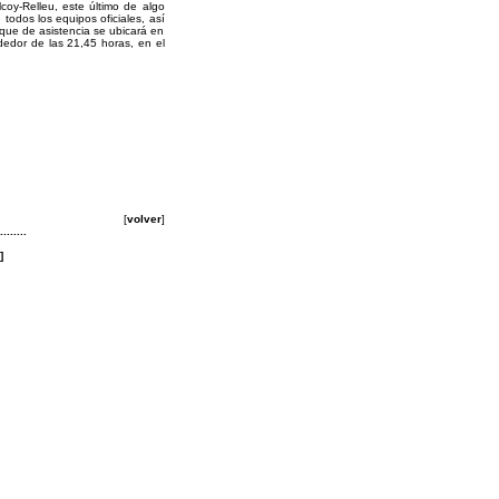
coy-Relleu, este último de algo
todos los equipos oficiales, así
que de asistencia se ubicará en
ededor de las 21,45 horas, en el
[
volver
]
........
]